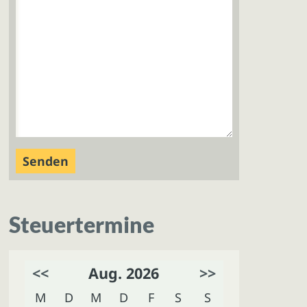
Steuertermine
<<
Aug. 2026
>>
M
D
M
D
F
S
S