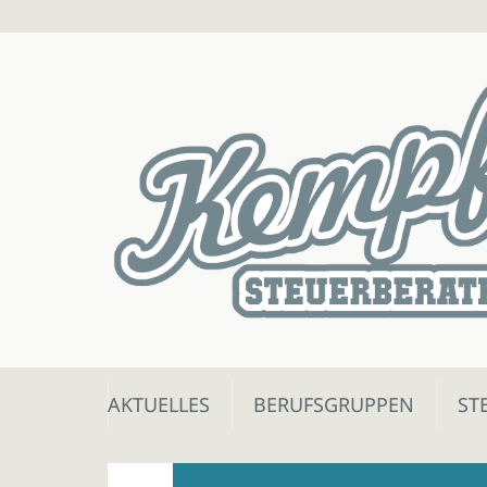
Skip
AKTUELLES
BERUFSGRUPPEN
ST
to
content