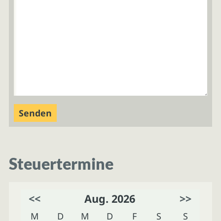
Steuertermine
<<
Aug. 2026
>>
M
D
M
D
F
S
S