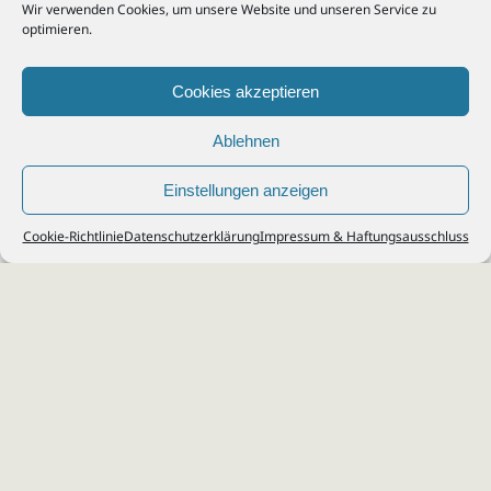
Wir verwenden Cookies, um unsere Website und unseren Service zu
optimieren.
Cookies akzeptieren
Ablehnen
Einstellungen anzeigen
© 2026
Steuerberater Kempf, Köln - Steuerberatung Poll, Porz, Deutz, Mülheim,
Cookie-Richtlinie
Datenschutzerklärung
Impressum & Haftungsausschluss
Vingst, Ostheim, Kalk, Humboldt, Gremberg
Impressum
|
Datenschutz
Jobs & Karriere
Steuerberatung Köln
Formulare Download
Kontakt
Cookie-Richtlinie (EU)
Ihr
Steuerberater in Köln
für
Steuererklärung
,
Einkommensteuer
,
Finanzbuchhaltung
,
Lohnabrechnung
,
Einnahmen-Überschuss-
Rechnung
,
Jahresabschluss
.
Steuerberatung
zu
Erbschaftssteuer
,
Lohnsteu
erjahresausgleich
,
Werbungskosten
,
Fahrtkosten
.
Webdesign
&
SEO
:
da Agency