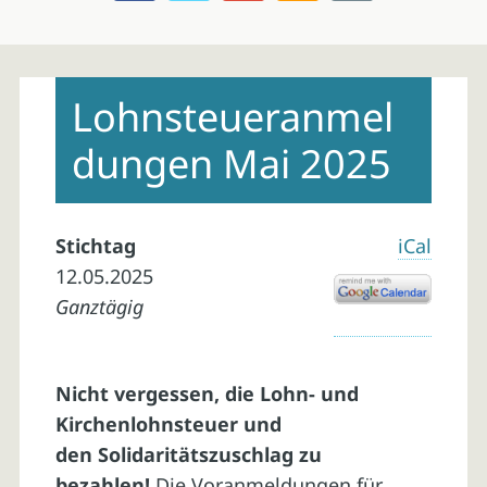
Skip
to
Lohnsteueranmel
content
dungen Mai 2025
Stichtag
iCal
12.05.2025
Ganztägig
Nicht vergessen, die Lohn- und
Kirchenlohnsteuer und
den Solidaritätszuschlag zu
bezahlen!
Die Voranmeldungen für