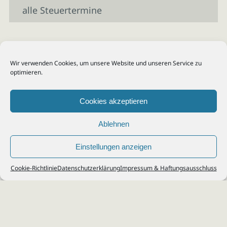
alle Steuertermine
Wir verwenden Cookies, um unsere Website und unseren Service zu
optimieren.
Cookies akzeptieren
Ablehnen
Einstellungen anzeigen
© 2026
Steuerberater Kempf, Köln - Steuerberatung Poll, Porz, Deutz, Mülheim,
Cookie-Richtlinie
Datenschutzerklärung
Impressum & Haftungsausschluss
Vingst, Ostheim, Kalk, Humboldt, Gremberg
Impressum
|
Datenschutz
Jobs & Karriere
Steuerberatung Köln
Formulare Download
Kontakt
Cookie-Richtlinie (EU)