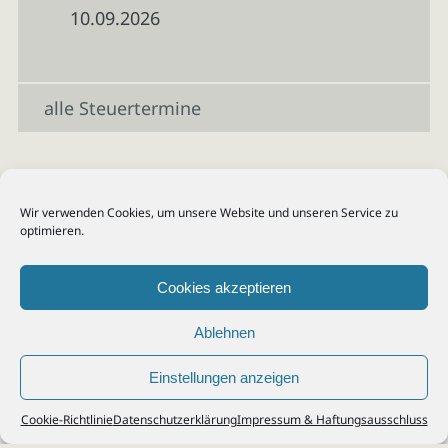
10.09.2026
alle Steuertermine
Wir verwenden Cookies, um unsere Website und unseren Service zu
optimieren.
Cookies akzeptieren
Ablehnen
Einstellungen anzeigen
© 2026
Steuerberater Kempf, Köln - Steuerberatung Poll, Porz, Deutz, Mülheim,
Cookie-Richtlinie
Datenschutzerklärung
Impressum & Haftungsausschluss
Vingst, Ostheim, Kalk, Humboldt, Gremberg