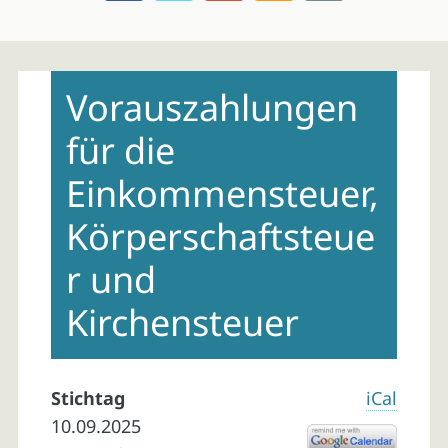
Skip
to
Vorauszahlungen
content
für die
Einkommensteuer,
Körperschaftsteue
r und
Kirchensteuer
Stichtag
iCal
10.09.2025