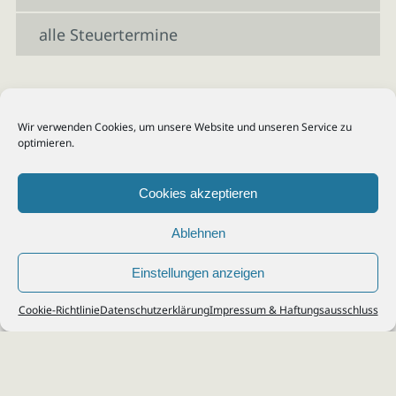
alle Steuertermine
Wir verwenden Cookies, um unsere Website und unseren Service zu
optimieren.
Cookies akzeptieren
Ablehnen
Einstellungen anzeigen
© 2026
Steuerberater Kempf, Köln - Steuerberatung Poll, Porz, Deutz, Mülheim,
Cookie-Richtlinie
Datenschutzerklärung
Impressum & Haftungsausschluss
Vingst, Ostheim, Kalk, Humboldt, Gremberg
Impressum
|
Datenschutz
Jobs & Karriere
Steuerberatung Köln
Formulare Download
Kontakt