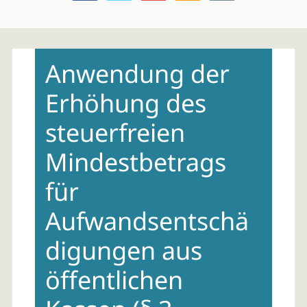
Skip
to
Anwendung der
content
Erhöhung des
steuerfreien
Mindestbetrags
für
Aufwandsentschä
digungen aus
öffentlichen