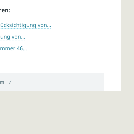
ren:
rücksichtigung von…
llung von…
Nummer 46…
um
/