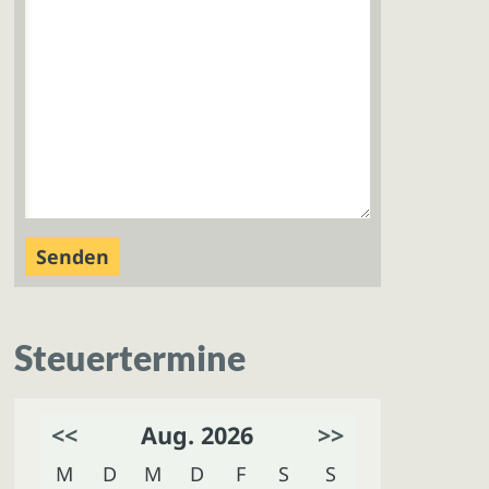
Steuertermine
<<
Aug. 2026
>>
M
D
M
D
F
S
S