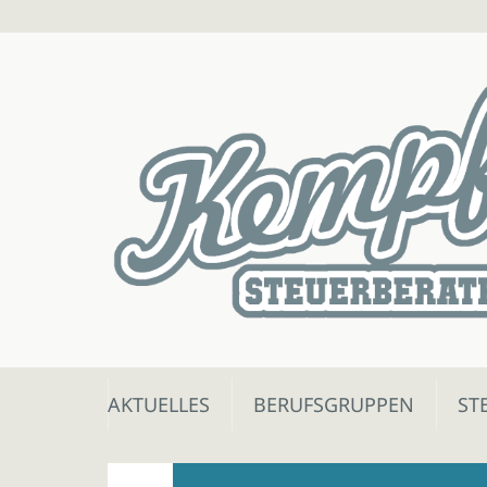
Skip
AKTUELLES
BERUFSGRUPPEN
ST
to
content