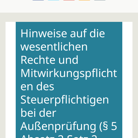
Skip
to
Hinweise auf die
content
wesentlichen
Rechte und
Mitwirkungspflicht
en des
Steuerpflichtigen
bei der
Außenprüfung (§ 5