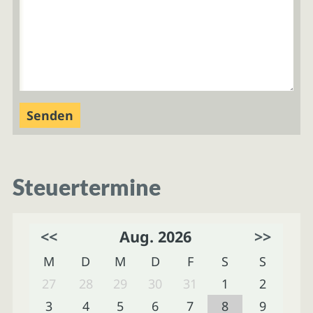
Steuertermine
<<
Aug. 2026
>>
M
D
M
D
F
S
S
27
28
29
30
31
1
2
3
4
5
6
7
8
9