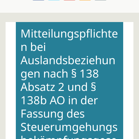
Skip
to
Mitteilungspflichte
content
n bei
Auslandsbeziehun
gen nach § 138
Absatz 2 und §
138b AO in der
Fassung des
Steuerumgehungs