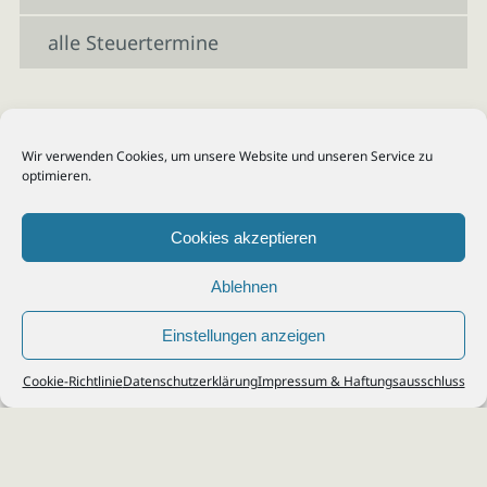
alle Steuertermine
Wir verwenden Cookies, um unsere Website und unseren Service zu
optimieren.
Cookies akzeptieren
Ablehnen
Einstellungen anzeigen
© 2026
Steuerberater Kempf, Köln - Steuerberatung Poll, Porz, Deutz, Mülheim,
Cookie-Richtlinie
Datenschutzerklärung
Impressum & Haftungsausschluss
Vingst, Ostheim, Kalk, Humboldt, Gremberg
Impressum
|
Datenschutz
Jobs & Karriere
Steuerberatung Köln
Formulare Download
Kontakt