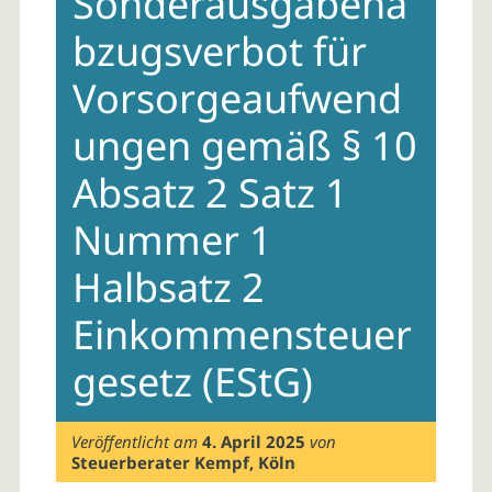
Sonderausgabena
bzugsverbot für
Vorsorgeaufwend
ungen gemäß § 10
Absatz 2 Satz 1
Nummer 1
Halbsatz 2
Einkommensteuer
gesetz (EStG)
Veröffentlicht am
4. April 2025
von
Steuerberater Kempf, Köln