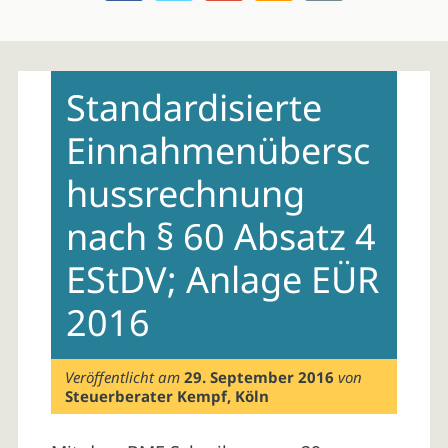
Skip
to
Standardisierte
content
Einnahmenübersc
hussrechnung
nach § 60 Absatz 4
EStDV; Anlage EÜR
2016
Veröffentlicht am
29. September 2016
von
Steuerberater Kempf, Köln