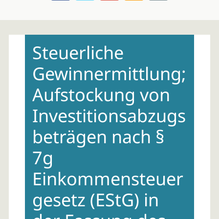
Skip
to
Steuerliche
content
Gewinnermittlung;
Aufstockung von
Investitionsabzugs
beträgen nach §
7g
Einkommensteuer
gesetz (EStG) in