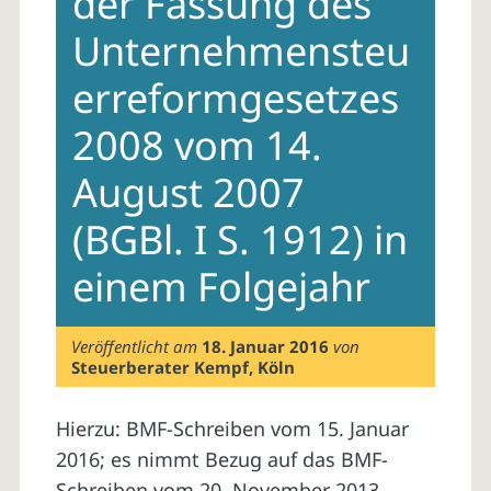
der Fassung des
Unternehmensteu
erreformgesetzes
2008 vom 14.
August 2007
(BGBl. I S. 1912) in
einem Folgejahr
Veröffentlicht am
18. Januar 2016
von
Steuerberater Kempf, Köln
Hierzu: BMF-Schreiben vom 15. Januar
2016; es nimmt Bezug auf das BMF-
Schreiben vom 20. November 2013.