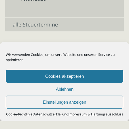
alle Steuertermine
Wir verwenden Cookies, um unsere Website und unseren Service zu
optimieren.
Cookies akzeptieren
Ablehnen
Einstellungen anzeigen
© 2026
Steuerberater Kempf, Köln - Steuerberatung Poll, Porz, Deutz, Mülheim,
Cookie-Richtlinie
Datenschutzerklärung
Impressum & Haftungsausschluss
Vingst, Ostheim, Kalk, Humboldt, Gremberg
Impressum
|
Datenschutz