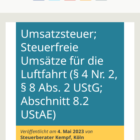
Skip
to
Umsatzsteuer;
content
Steuerfreie
Umsätze für die
Luftfahrt (§ 4 Nr. 2,
§ 8 Abs. 2 UStG;
Abschnitt 8.2
UStAE)
Veröffentlicht am
4. Mai 2023
von
Steuerberater Kempf, Köln