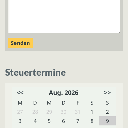
Steuertermine
<<
Aug. 2026
>>
M
D
M
D
F
S
S
27
28
29
30
31
1
2
3
4
5
6
7
8
9