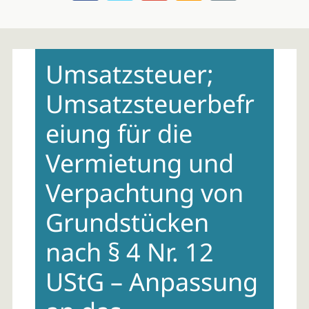
Skip
to
Umsatzsteuer;
content
Umsatzsteuerbefr
eiung für die
Vermietung und
Verpachtung von
Grundstücken
nach § 4 Nr. 12
UStG – Anpassung