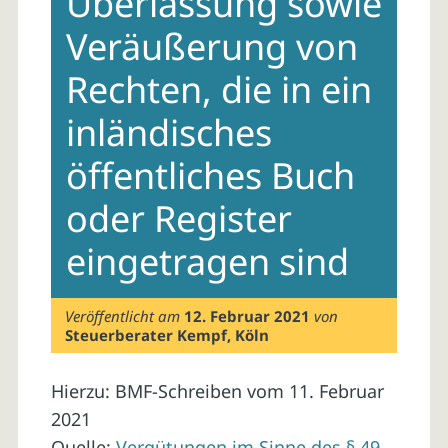
Überlassung sowie
Veräußerung von
Rechten, die in ein
inländisches
öffentliches Buch
oder Register
eingetragen sind
Veröffentlicht am
12. Februar 2021
von
Steuerberater Kempf, Köln
Hierzu: BMF-Schreiben vom 11. Februar
2021
Quelle:
Vergütungen im Sinne des § 49