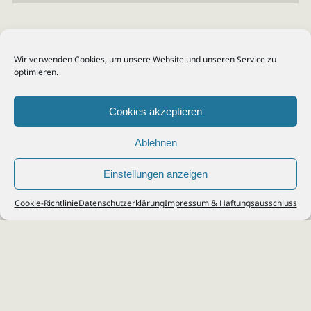
Wir verwenden Cookies, um unsere Website und unseren Service zu
optimieren.
Cookies akzeptieren
Ablehnen
Einstellungen anzeigen
© 2026
Steuerberater Kempf, Köln - Steuerberatung Poll, Porz, Deutz, Mülheim,
Cookie-Richtlinie
Datenschutzerklärung
Impressum & Haftungsausschluss
Vingst, Ostheim, Kalk, Humboldt, Gremberg
Impressum
|
Datenschutz
Jobs & Karriere
Steuerberatung Köln
Formulare Download
Kontakt
Cookie-Richtlinie (EU)
Ihr
Steuerberater in Köln
für
Steuererklärung
,
Einkommensteuer
,