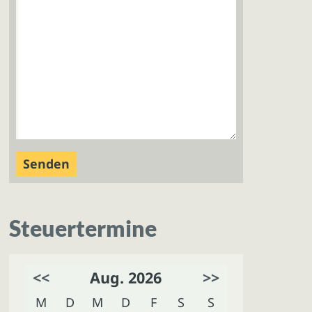
Steuertermine
<<
Aug. 2026
>>
M
D
M
D
F
S
S