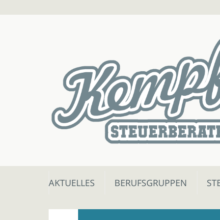
Skip
AKTUELLES
BERUFSGRUPPEN
ST
to
content