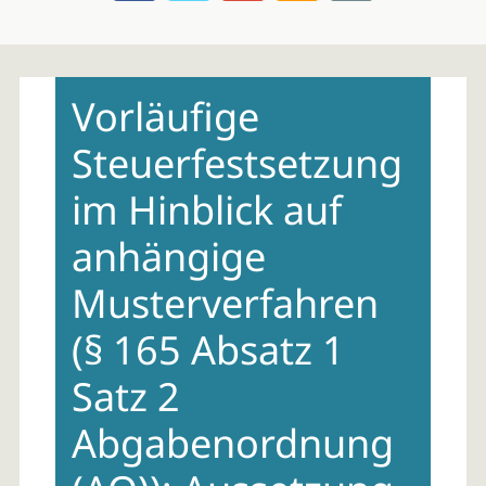
Skip
to
Vorläufige
content
Steuerfestsetzung
im Hinblick auf
anhängige
Musterverfahren
(§ 165 Absatz 1
Satz 2
Abgabenordnung