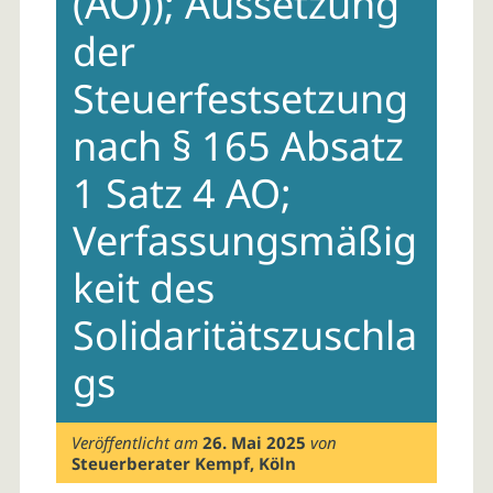
(AO)); Aussetzung
der
Steuerfestsetzung
nach § 165 Absatz
1 Satz 4 AO;
Verfassungsmäßig
keit des
Solidaritätszuschla
gs
Veröffentlicht am
26. Mai 2025
von
Steuerberater Kempf, Köln