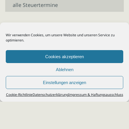
alle Steuertermine
Wir verwenden Cookies, um unsere Website und unseren Service zu
optimieren.
Cookies akzeptieren
Ablehnen
Einstellungen anzeigen
© 2026
Steuerberater Kempf, Köln - Steuerberatung Poll, Porz, Deutz, Mülheim,
Cookie-Richtlinie
Datenschutzerklärung
Impressum & Haftungsausschluss
Vingst, Ostheim, Kalk, Humboldt, Gremberg
Impressum
|
Datenschutz
Jobs & Karriere
Steuerberatung Köln
Formulare Download
Kontakt
Cookie-Richtlinie (EU)