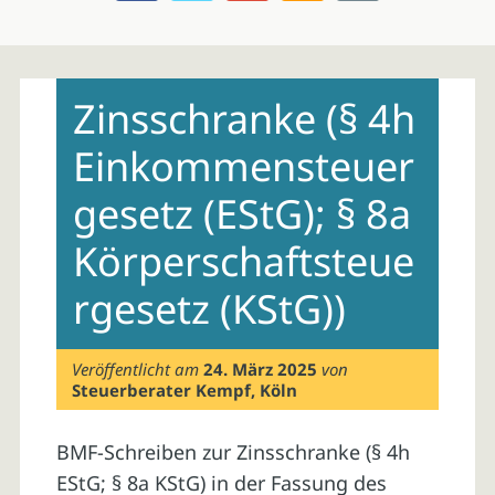
Skip
to
Zinsschranke (§ 4h
content
Einkommensteuer
gesetz (EStG); § 8a
Körperschaftsteue
rgesetz (KStG))
Veröffentlicht am
24. März 2025
von
Steuerberater Kempf, Köln
BMF-Schreiben zur Zinsschranke (§ 4h
EStG; § 8a KStG) in der Fassung des