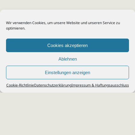
Wir verwenden Cookies, um unsere Website und unseren Service zu
optimieren.
Cookies akzeptieren
Ablehnen
Einstellungen anzeigen
© 2026
Steuerberater Kempf, Köln - Steuerberatung Poll, Porz, Deutz, Mülheim,
Cookie-Richtlinie
Datenschutzerklärung
Impressum & Haftungsausschluss
Vingst, Ostheim, Kalk, Humboldt, Gremberg
Impressum
|
Datenschutz
Jobs & Karriere
Steuerberatung Köln
Formulare Download
Kontakt
Cookie-Richtlinie (EU)
Ihr
Steuerberater in Köln
für
Steuererklärung
,
Einkommensteuer
,
Finanzbuchhaltung
,
Lohnabrechnung
,
Einnahmen-Überschuss-