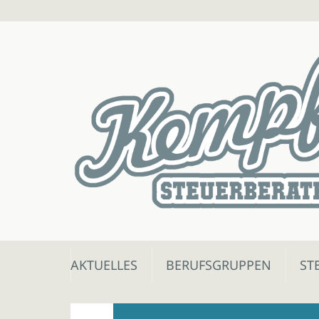
Skip
AKTUELLES
BERUFSGRUPPEN
ST
to
content