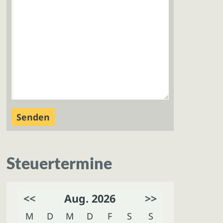
Steuertermine
<<
Aug. 2026
>>
M
D
M
D
F
S
S