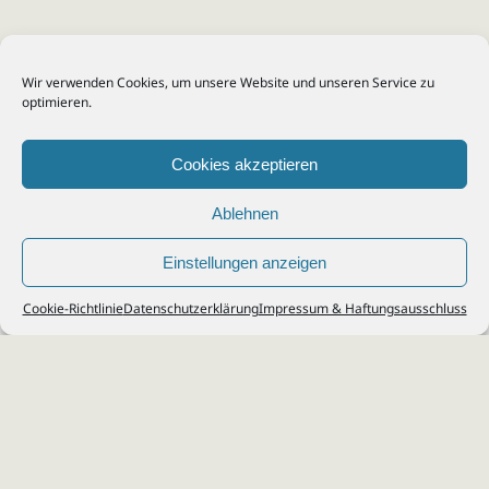
Wir verwenden Cookies, um unsere Website und unseren Service zu
optimieren.
Cookies akzeptieren
Ablehnen
Einstellungen anzeigen
© 2026
Steuerberater Kempf, Köln - Steuerberatung Poll, Porz, Deutz, Mülheim,
Cookie-Richtlinie
Datenschutzerklärung
Impressum & Haftungsausschluss
Vingst, Ostheim, Kalk, Humboldt, Gremberg
Impressum
|
Datenschutz
Jobs & Karriere
Steuerberatung Köln
Formulare Download
Kontakt
Cookie-Richtlinie (EU)
Ihr
Steuerberater in Köln
für
Steuererklärung
,
Einkommensteuer
,
Finanzbuchhaltung
,
Lohnabrechnung
,
Einnahmen-Überschuss-