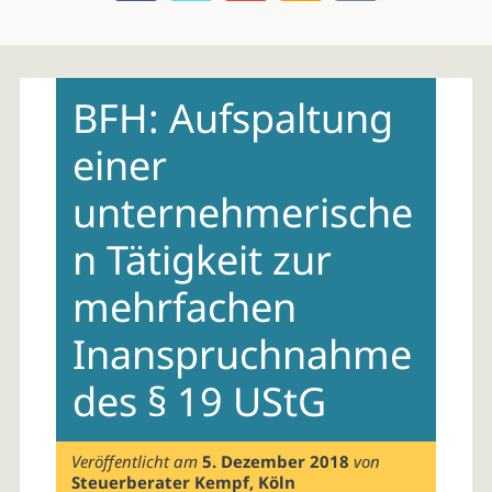
Skip
to
BFH: Aufspaltung
content
einer
unternehmerische
n Tätigkeit zur
mehrfachen
Inanspruchnahme
des § 19 UStG
Veröffentlicht am
5. Dezember 2018
von
Steuerberater Kempf, Köln