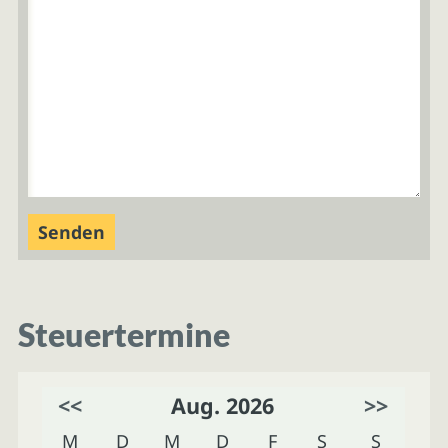
Steuertermine
<<
Aug. 2026
>>
M
D
M
D
F
S
S