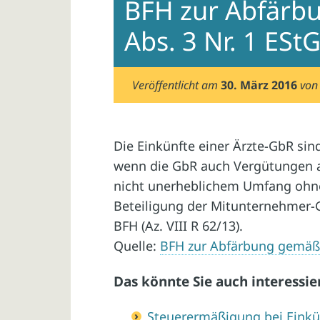
BFH zur Abfärb
Abs. 3 Nr. 1 ESt
Veröffentlicht am
30. März 2016
vo
Die Einkünfte einer Ärzte-GbR si
wenn die GbR auch Vergütungen aus
nicht unerheblichem Umfang ohne
Beteiligung der Mitunternehmer-G
BFH (Az. VIII R 62/13).
Quelle:
BFH zur Abfärbung gemäß §
Das könnte Sie auch interessie
Steuerermäßigung bei Eink