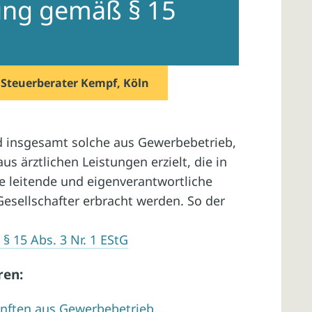
ung gemäß § 15
G
n
Steuerberater Kempf, Köln
nd insgesamt solche aus Gewerbebetrieb,
 ärztlichen Leistungen erzielt, die in
 leitende und eigenverantwortliche
esellschafter erbracht werden. So der
 15 Abs. 3 Nr. 1 EStG
ren:
ünften aus Gewerbebetrieb…