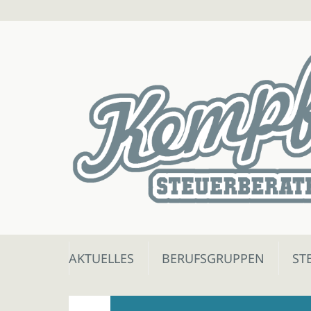
Skip
AKTUELLES
BERUFSGRUPPEN
ST
to
content