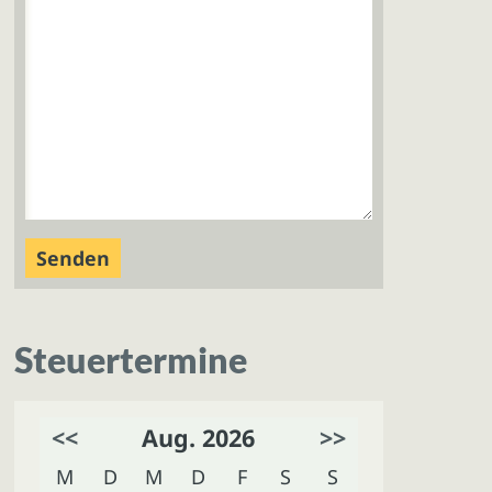
Steuertermine
<<
Aug. 2026
>>
M
D
M
D
F
S
S