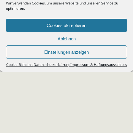
Wir verwenden Cookies, um unsere Website und unseren Service zu
optimieren.
Cookies akzeptieren
Ablehnen
Einstellungen anzeigen
© 2026
Steuerberater Kempf, Köln - Steuerberatung Poll, Porz, Deutz, Mülheim,
Cookie-Richtlinie
Datenschutzerklärung
Impressum & Haftungsausschluss
Vingst, Ostheim, Kalk, Humboldt, Gremberg
Impressum
|
Datenschutz
Jobs & Karriere
Steuerberatung Köln
Formulare Download
Kontakt
Cookie-Richtlinie (EU)
Ihr
Steuerberater in Köln
für
Steuererklärung
,
Einkommensteuer
,
Finanzbuchhaltung
,
Lohnabrechnung
,
Einnahmen-Überschuss-
Rechnung
,
Jahresabschluss
.
Steuerberatung
zu
Erbschaftssteuer
,
Lohnsteu
erjahresausgleich
,
Werbungskosten
,
Fahrtkosten
.
Webdesign & SEO: da Agency, Köln