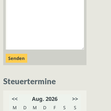
Steuertermine
<<
Aug. 2026
>>
M
D
M
D
F
S
S