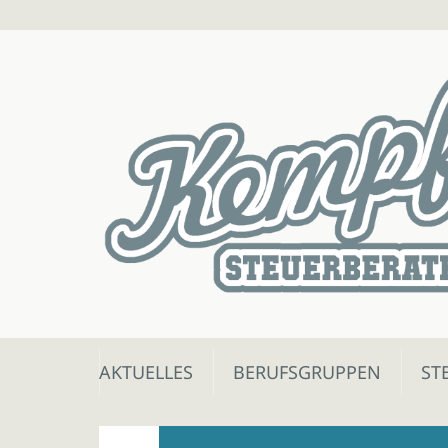
Skip
AKTUELLES
BERUFSGRUPPEN
ST
to
content