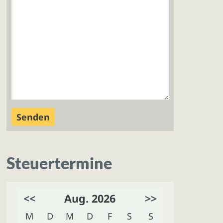
Steuertermine
<<
Aug. 2026
>>
M
D
M
D
F
S
S