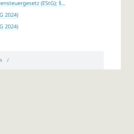
ensteuergesetz (EStG); §…
tG 2024)
tG 2024)
n
/