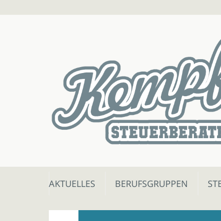
Skip
AKTUELLES
BERUFSGRUPPEN
ST
to
content