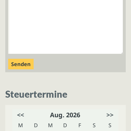
Steuertermine
<<
Aug. 2026
>>
M
D
M
D
F
S
S