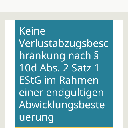
Skip
to
Keine
content
Verlustabzugsbesc
hränkung nach §
10d Abs. 2 Satz 1
EStG im Rahmen
einer endgültigen
Abwicklungsbeste
uerung