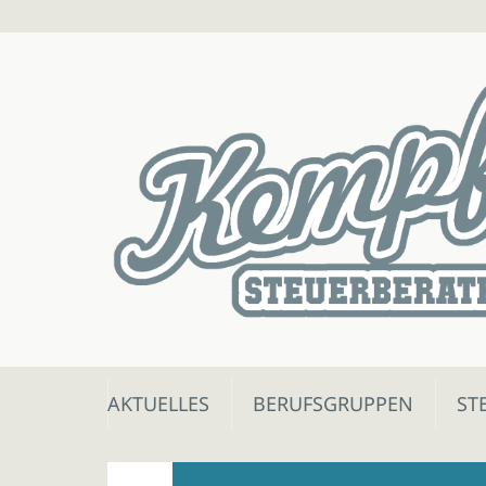
Skip
AKTUELLES
BERUFSGRUPPEN
ST
to
content