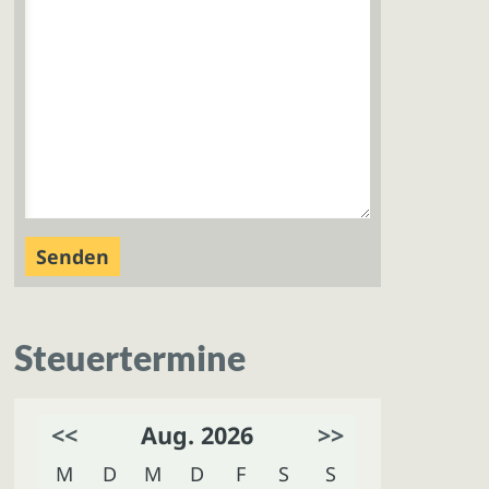
Steuertermine
<<
Aug. 2026
>>
M
D
M
D
F
S
S