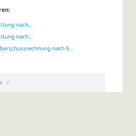
ren:
ttlung nach…
ttlung nach…
überschussrechnung nach §…
n
/