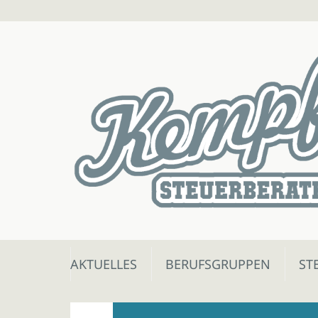
Skip
AKTUELLES
BERUFSGRUPPEN
ST
to
content