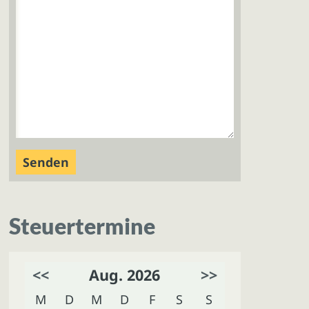
Steuertermine
<<
Aug. 2026
>>
M
D
M
D
F
S
S