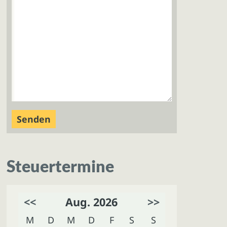
Steuertermine
<<
Aug. 2026
>>
M
D
M
D
F
S
S