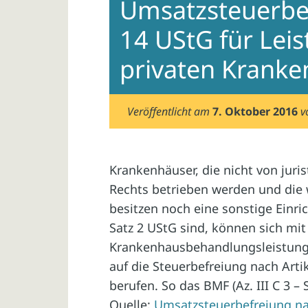
Umsatzsteuerbef
14 UStG für Lei
privaten Krank
Veröffentlicht am
7. Oktober 2016
v
Krankenhäuser, die nicht von juri
Rechts betrieben werden und die 
besitzen noch eine sonstige Einri
Satz 2 UStG sind, können sich mit
Krankenhausbehandlungsleistung
auf die Steuerbefreiung nach Arti
berufen. So das BMF (Az. III C 3 – 
Quelle:
Umsatzsteuerbefreiung nac