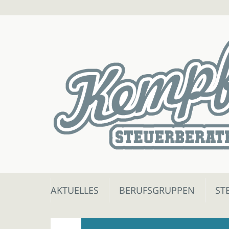
Skip
AKTUELLES
BERUFSGRUPPEN
ST
to
content