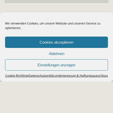
Wir verwenden Cookies, um unsere Website und unseren Service zu
optimieren.
Cookies akzeptieren
Ablehnen
Einstellungen anzeigen
© 2026
Steuerberater Kempf, Köln - Steuerberatung Poll, Porz, Deutz, Mülheim,
Cookie-Richtlinie
Datenschutzerklärung
Impressum & Haftungsausschluss
Vingst, Ostheim, Kalk, Humboldt, Gremberg
Impressum
|
Datenschutz
Jobs & Karriere
Steuerberatung Köln
Formulare Download
Kontakt
Cookie-Richtlinie (EU)
Ihr
Steuerberater in Köln
für
Steuererklärung
,
Einkommensteuer
,