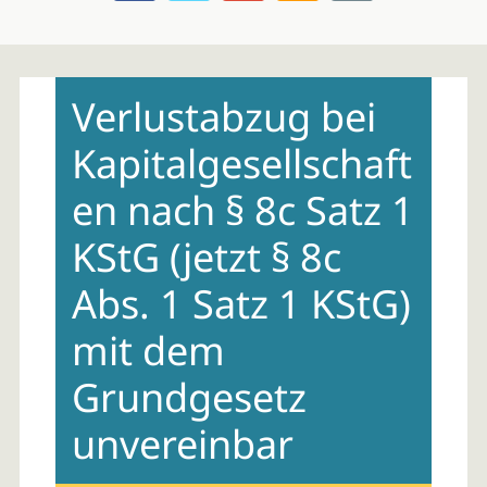
Skip
to
Verlustabzug bei
content
Kapitalgesellschaft
en nach § 8c Satz 1
KStG (jetzt § 8c
Abs. 1 Satz 1 KStG)
mit dem
Grundgesetz
unvereinbar