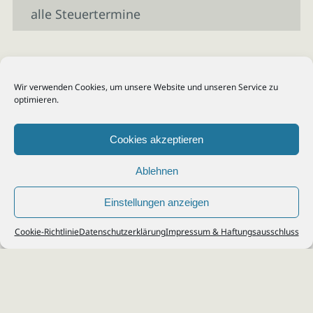
alle Steuertermine
Wir verwenden Cookies, um unsere Website und unseren Service zu
optimieren.
Cookies akzeptieren
Ablehnen
Einstellungen anzeigen
© 2026
Steuerberater Kempf, Köln - Steuerberatung Poll, Porz, Deutz, Mülheim,
Cookie-Richtlinie
Datenschutzerklärung
Impressum & Haftungsausschluss
Vingst, Ostheim, Kalk, Humboldt, Gremberg
Impressum
|
Datenschutz
Jobs & Karriere
Steuerberatung Köln
Formulare Download
Kontakt
Cookie-Richtlinie (EU)