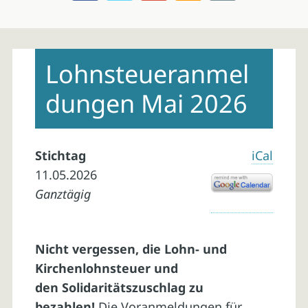
Skip
to
Lohnsteueranmel
content
dungen Mai 2026
Stichtag
iCal
11.05.2026
Ganztägig
Nicht vergessen, die Lohn- und
Kirchenlohnsteuer und
den Solidaritätszuschlag zu
bezahlen!
Die Voranmeldungen für