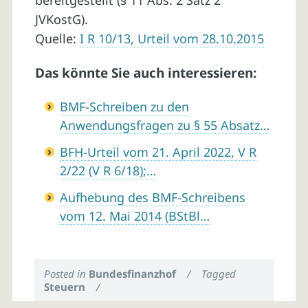
bereitgestellt (§ 11 Abs. 2 Satz 2
JVKostG).
Quelle:
I R 10/13, Urteil vom 28.10.2015
Das könnte Sie auch interessieren:
BMF-Schreiben zu den
Anwendungsfragen zu § 55 Absatz…
BFH-Urteil vom 21. April 2022, V R
2/22 (V R 6/18);…
Aufhebung des BMF-Schreibens
vom 12. Mai 2014 (BStBl…
Posted in
Bundesfinanzhof
/
Tagged
Steuern
/