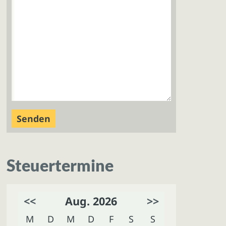
Steuertermine
<<
Aug. 2026
>>
M
D
M
D
F
S
S