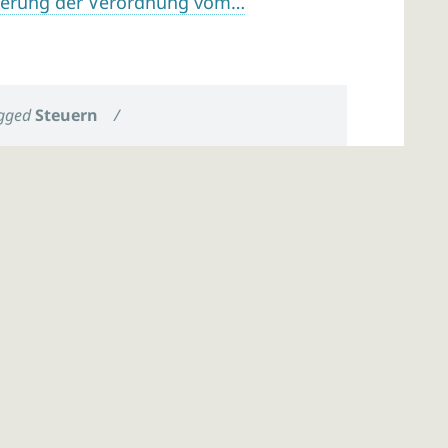
derung der Verordnung vom…
gged
Steuern
/