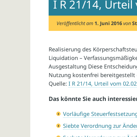
I R 21/14, Urtei
Veröffentlicht am
1. Juni 2016
von
S
Realisierung des Körperschaftst
Liquidation – Verfassungsmäßigk
Ausgestaltung Diese Entscheidung
Nutzung kostenfrei bereitgestellt 
Quelle:
I R 21/14, Urteil vom 02.0
Das könnte Sie auch interessie
Vorläufige Steuerfestsetzun
Siebte Verordnung zur Änd