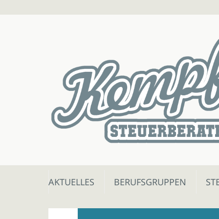
Skip
AKTUELLES
BERUFSGRUPPEN
ST
to
content