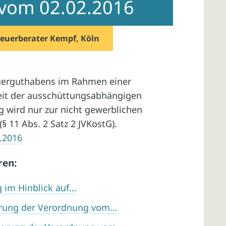
l vom 02.02.2016
teuerberater Kempf, Köln
euerguthabens im Rahmen einer
eit der ausschüttungsabhängigen
 wird nur zur nicht gewerblichen
(§ 11 Abs. 2 Satz 2 JVKostG).
2.2016
ren:
g im Hinblick auf…
erung der Verordnung vom…