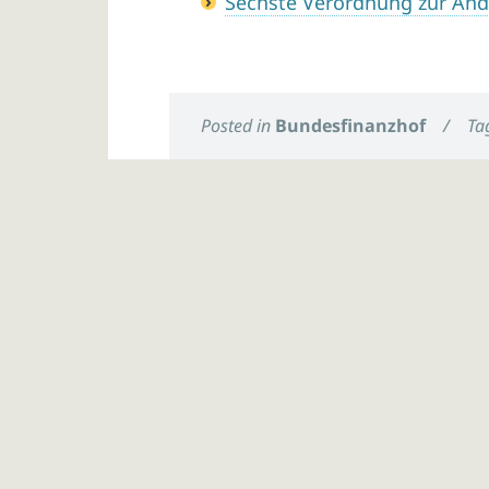
Sechste Verordnung zur Än
Posted in
Bundesfinanzhof
/
Ta