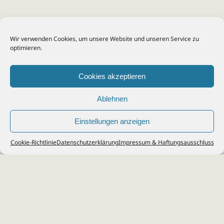
Wir verwenden Cookies, um unsere Website und unseren Service zu
optimieren.
Cookies akzeptieren
Ablehnen
Einstellungen anzeigen
© 2026
Steuerberater Kempf, Köln - Steuerberatung Poll, Porz, Deutz, Mülheim,
Cookie-Richtlinie
Datenschutzerklärung
Impressum & Haftungsausschluss
Vingst, Ostheim, Kalk, Humboldt, Gremberg
Impressum
|
Datenschutz
Jobs & Karriere
Steuerberatung Köln
Formulare Download
Kontakt
Cookie-Richtlinie (EU)
Ihr
Steuerberater in Köln
für
Steuererklärung
,
Einkommensteuer
,