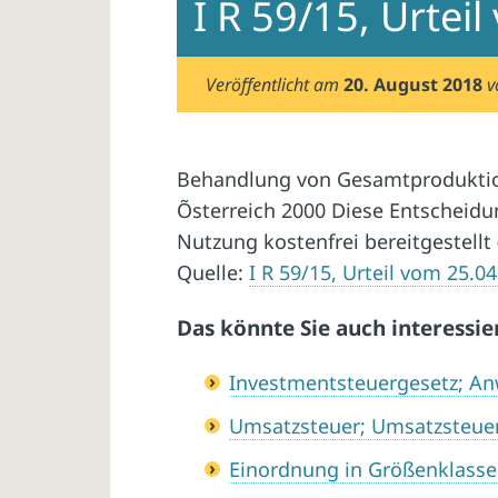
I R 59/15, Urtei
Veröffentlicht am
20. August 2018
Behandlung von Gesamtproduktio
Õsterreich 2000 Diese Entscheidu
Nutzung kostenfrei bereitgestellt 
Quelle:
I R 59/15, Urteil vom 25.0
Das könnte Sie auch interessie
Investmentsteuergesetz; 
Umsatzsteuer; Umsatzsteue
Einordnung in Größenklass