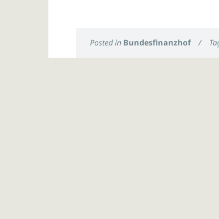
Posted in
Bundesfinanzhof
/
Ta