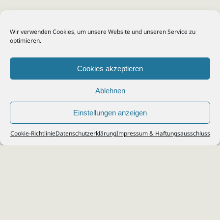
Wir verwenden Cookies, um unsere Website und unseren Service zu
optimieren.
Cookies akzeptieren
Ablehnen
Einstellungen anzeigen
© 2026
Steuerberater Kempf, Köln - Steuerberatung Poll, Porz, Deutz, Mülheim,
Cookie-Richtlinie
Datenschutzerklärung
Impressum & Haftungsausschluss
Vingst, Ostheim, Kalk, Humboldt, Gremberg
Impressum
|
Datenschutz
Jobs & Karriere
Steuerberatung Köln
Formulare Download
Kontakt
Cookie-Richtlinie (EU)
Ihr
Steuerberater in Köln
für
Steuererklärung
,
Einkommensteuer
,
Finanzbuchhaltung
,
Lohnabrechnung
,
Einnahmen-Überschuss-