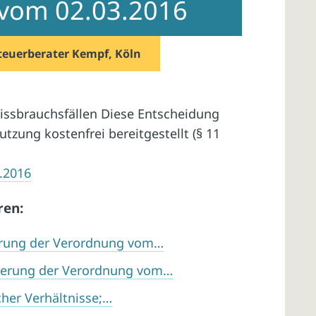
l vom 02.03.2016
teuerberater Kempf, Köln
issbrauchsfällen Diese Entscheidung
tzung kostenfrei bereitgestellt (§ 11
3.2016
ren:
erung der Verordnung vom…
derung der Verordnung vom…
her Verhältnisse;…