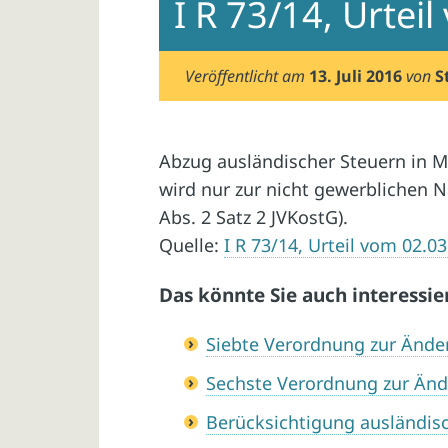
I R 73/14, Urtei
Veröffentlicht am
13. Juli 2016
von
S
Abzug ausländischer Steuern in M
wird nur zur nicht gewerblichen Nu
Abs. 2 Satz 2 JVKostG).
Quelle:
I R 73/14, Urteil vom 02.0
Das könnte Sie auch interessie
Siebte Verordnung zur Änd
Sechste Verordnung zur Än
Berücksichtigung ausländisc