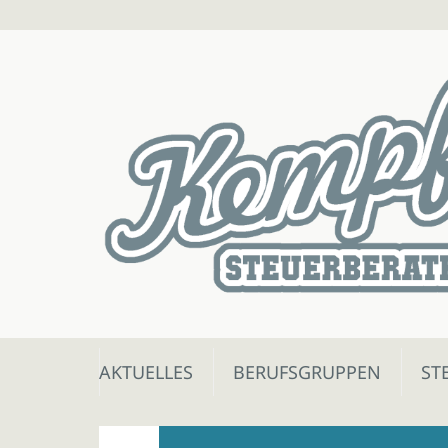
Skip
AKTUELLES
BERUFSGRUPPEN
ST
to
content