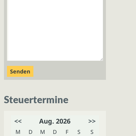
Steuertermine
<<
Aug. 2026
>>
M
D
M
D
F
S
S