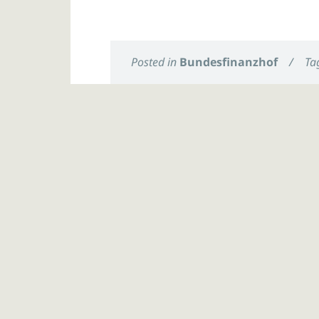
Posted in
Bundesfinanzhof
/
Ta