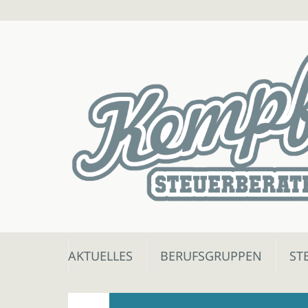
Skip
AKTUELLES
BERUFSGRUPPEN
ST
to
content