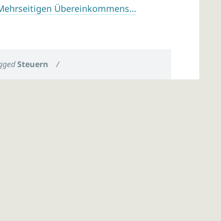
 Mehrseitigen Übereinkommens…
gged
Steuern
/