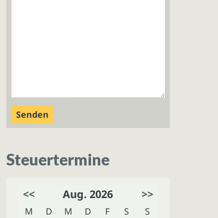
Steuertermine
<<
Aug. 2026
>>
M
D
M
D
F
S
S