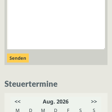
Steuertermine
<<
Aug. 2026
>>
M
D
M
D
F
S
S