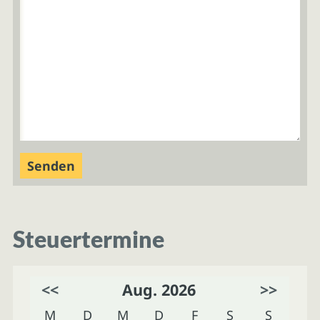
Steuertermine
<<
Aug. 2026
>>
M
D
M
D
F
S
S