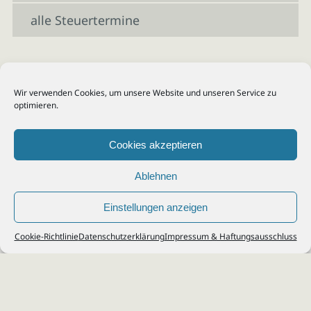
alle Steuertermine
Wir verwenden Cookies, um unsere Website und unseren Service zu
optimieren.
Cookies akzeptieren
Ablehnen
Einstellungen anzeigen
© 2026
Steuerberater Kempf, Köln - Steuerberatung Poll, Porz, Deutz, Mülheim,
Cookie-Richtlinie
Datenschutzerklärung
Impressum & Haftungsausschluss
Vingst, Ostheim, Kalk, Humboldt, Gremberg
Impressum
|
Datenschutz
Jobs & Karriere
Steuerberatung Köln
Formulare Download
Kontakt
Cookie-Richtlinie (EU)