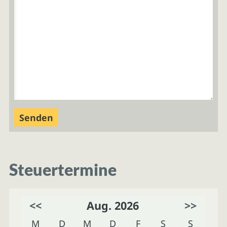
Steuertermine
<<
Aug. 2026
>>
M
D
M
D
F
S
S