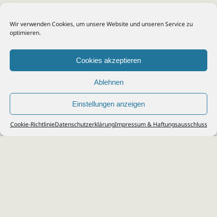
Wir verwenden Cookies, um unsere Website und unseren Service zu
optimieren.
Cookies akzeptieren
Ablehnen
Einstellungen anzeigen
© 2026
Steuerberater Kempf, Köln - Steuerberatung Poll, Porz, Deutz, Mülheim,
Cookie-Richtlinie
Datenschutzerklärung
Impressum & Haftungsausschluss
Vingst, Ostheim, Kalk, Humboldt, Gremberg
Impressum
|
Datenschutz
Jobs & Karriere
Steuerberatung Köln
Formulare Download
Kontakt
Cookie-Richtlinie (EU)
Ihr
Steuerberater in Köln
für
Steuererklärung
,
Einkommensteuer
,
Finanzbuchhaltung
,
Lohnabrechnung
,
Einnahmen-Überschuss-
Rechnung
,
Jahresabschluss
.
Steuerberatung
zu
Erbschaftssteuer
,
Lohnsteu