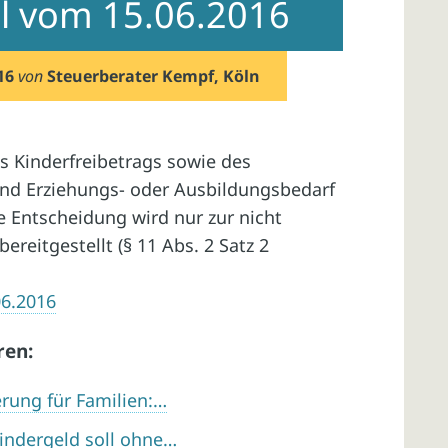
eil vom 15.06.2016
16
von
Steuerberater Kempf, Köln
s Kinderfreibetrags sowie des
und Erziehungs- oder Ausbildungsbedarf
e Entscheidung wird nur zur nicht
reitgestellt (§ 11 Abs. 2 Satz 2
06.2016
ren:
erung für Familien:…
Kindergeld soll ohne…