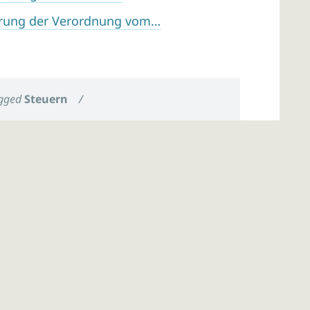
erung der Verordnung vom…
gged
Steuern
/