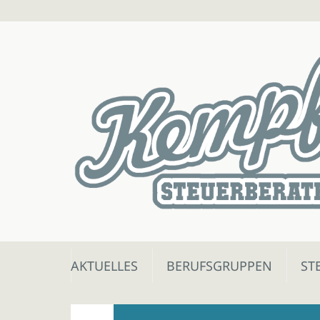
Skip
AKTUELLES
BERUFSGRUPPEN
ST
to
content