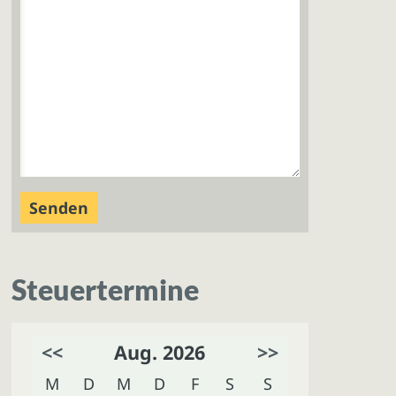
Steuertermine
<<
Aug. 2026
>>
M
D
M
D
F
S
S