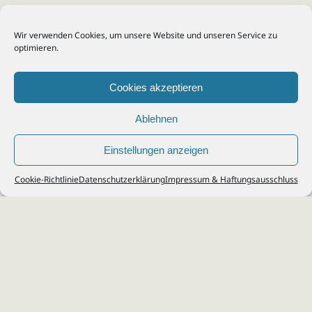
Wir verwenden Cookies, um unsere Website und unseren Service zu
optimieren.
Cookies akzeptieren
Ablehnen
Einstellungen anzeigen
© 2026
Steuerberater Kempf, Köln - Steuerberatung Poll, Porz, Deutz, Mülheim,
Cookie-Richtlinie
Datenschutzerklärung
Impressum & Haftungsausschluss
Vingst, Ostheim, Kalk, Humboldt, Gremberg
Impressum
|
Datenschutz
Jobs & Karriere
Steuerberatung Köln
Formulare Download
Kontakt
Cookie-Richtlinie (EU)
Ihr
Steuerberater in Köln
für
Steuererklärung
,
Einkommensteuer
,
Finanzbuchhaltung
,
Lohnabrechnung
,
Einnahmen-Überschuss-
Rechnung
,
Jahresabschluss
.
Steuerberatung
zu
Erbschaftssteuer
,
Lohnsteu