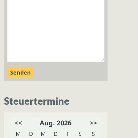
Steuertermine
<<
Aug. 2026
>>
M
D
M
D
F
S
S