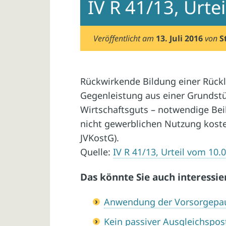
IV R 41/13, Urte
Veröffentlicht am
13. Juli 2016
von
S
Rückwirkende Bildung einer Rückl
Gegenleistung aus einer Grundstü
Wirtschaftsguts – notwendige Bei
nicht gewerblichen Nutzung kostenf
JVKostG).
Quelle:
IV R 41/13, Urteil vom 10.
Das könnte Sie auch interessie
Anwendung der Vorsorgepau
Kein passiver Ausgleichspo