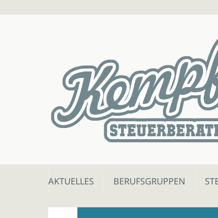
Skip
AKTUELLES
BERUFSGRUPPEN
ST
to
content