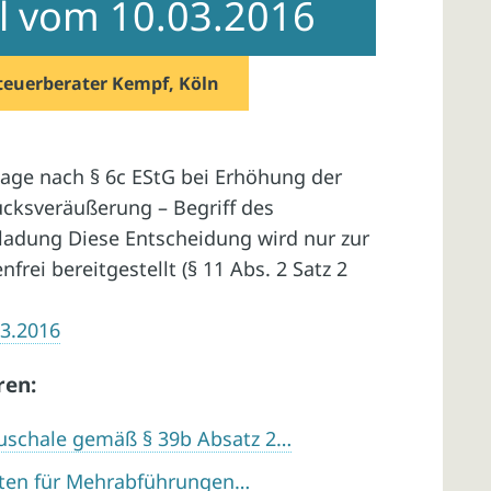
il vom 10.03.2016
teuerberater Kempf, Köln
age nach § 6c EStG bei Erhöhung der
cksveräußerung – Begriff des
ladung Diese Entscheidung wird nur zur
rei bereitgestellt (§ 11 Abs. 2 Satz 2
03.2016
ren:
schale gemäß § 39b Absatz 2…
sten für Mehrabführungen…