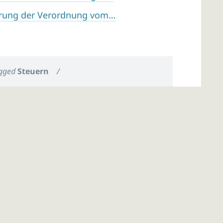
erung der Verordnung vom…
gged
Steuern
/