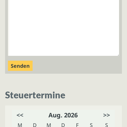
Steuertermine
<<
Aug. 2026
>>
M
D
M
D
F
S
S