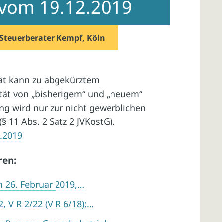
l vom 19.12.2019
Steuerberater Kempf, Köln
ät kann zu abgekürztem
tät von „bisherigem“ und „neuem“
g wird nur zur nicht gewerblichen
(§ 11 Abs. 2 Satz 2 JVKostG).
2.2019
ren:
m 26. Februar 2019,…
, V R 2/22 (V R 6/18);…