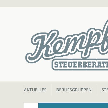
Skip
AKTUELLES
BERUFSGRUPPEN
ST
to
content