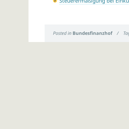
Steuerermäßigung bei Eink
Posted in
Bundesfinanzhof
/
Ta