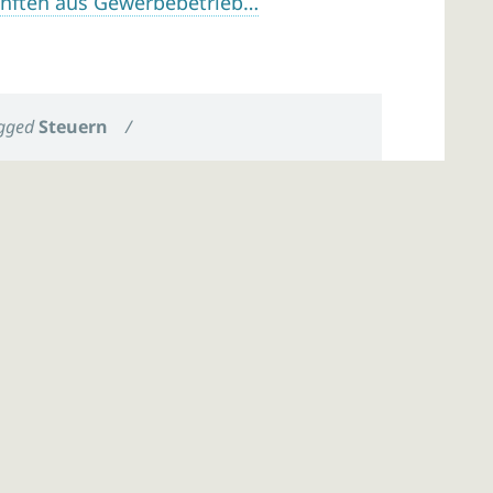
ünften aus Gewerbebetrieb…
gged
Steuern
/