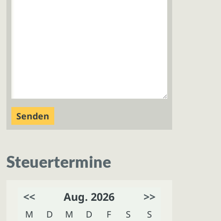
Steuertermine
<<
Aug. 2026
>>
M
D
M
D
F
S
S