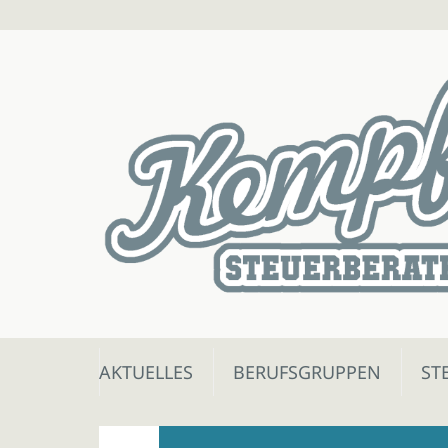
Skip
AKTUELLES
BERUFSGRUPPEN
ST
to
content