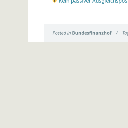
Kein passiver Ausgleichspo
Posted in
Bundesfinanzhof
/
Ta