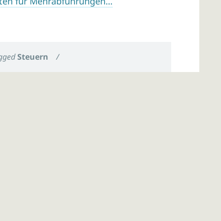
sten für Mehrabführungen…
gged
Steuern
/