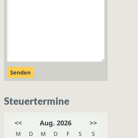
Steuertermine
<<
Aug. 2026
>>
M
D
M
D
F
S
S